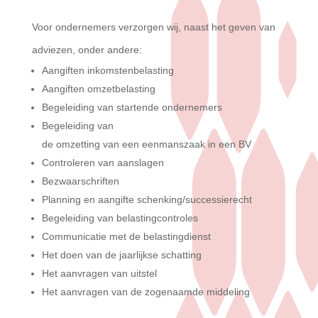
Voor ondernemers verzorgen wij, naast het geven van
adviezen, onder andere:
Aangiften
inkomstenbelasting
Aangiften
omzetbelasting
Begeleiding
van
startende
ondernemers
Begeleiding
van
de
omzetting
van
een
eenmanszaak
in
een
BV
Controleren
van
aanslagen
Bezwaarschriften
Planning en
aangifte
schenking/successierecht
Begeleiding
van
belastingcontroles
Communicatie
met de
belastingdienst
Het
doen
van de
jaarlijkse
schatting
Het
aanvragen
van
uitstel
Het
aanvragen
van de
zogenaamde
middeling